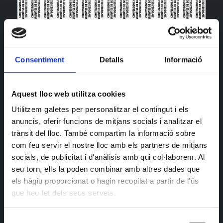
Amiguis! La nostra dj resident torna aquest dissabte
en una sessió de retrobament celestial. Si vols redimir
Consentiment
Detalls
Informació
els teus pecats, ja sap on trobar-la.
Aquest lloc web utilitza cookies
Utilitzem galetes per personalitzar el contingut i els
anuncis, oferir funcions de mitjans socials i analitzar el
trànsit del lloc. També compartim la informació sobre
com feu servir el nostre lloc amb els partners de mitjans
socials, de publicitat i d'anàlisis amb qui col·laborem. Al
seu torn, ells la poden combinar amb altres dades que
els hàgiu proporcionat o hagin recopilat a partir de l'ús
que heu fet dels seus serveis.
Selecció