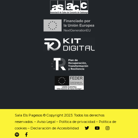
Sala Els Pagesos © Copyright 2023. Todos los derechos
reservados. –
Aviso Legal
–
Política de privacidad
–
Política de
cookies
–
Declaración de Accesibilidad