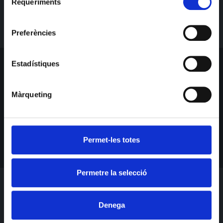
Requeriments
de
consentiment
Preferències
Estadístiques
SUBSCRIU-TE PER BALLAR
Obtingues tota la informació més recent sobre esdeveniments,
Màrqueting
vendes i ofertes.
Permet-les totes
Permetre la selecció
Denega