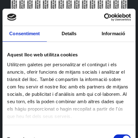
Amiguis! La nostra dj resident torna aquest dissabte
en una sessió de retrobament celestial. Si vols redimir
Consentiment
Detalls
Informació
els teus pecats, ja sap on trobar-la.
Aquest lloc web utilitza cookies
Utilitzem galetes per personalitzar el contingut i els
anuncis, oferir funcions de mitjans socials i analitzar el
trànsit del lloc. També compartim la informació sobre
com feu servir el nostre lloc amb els partners de mitjans
socials, de publicitat i d'anàlisis amb qui col·laborem. Al
seu torn, ells la poden combinar amb altres dades que
els hàgiu proporcionat o hagin recopilat a partir de l'ús
que heu fet dels seus serveis.
Selecció