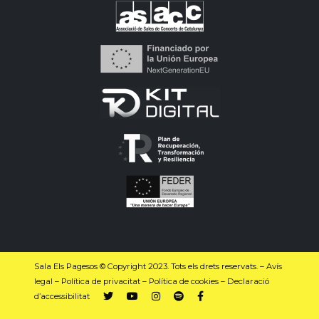
Sala Els Pagesos © Copyright 2023. Tots els drets reservats. –
Avís
legal
–
Política de privacitat
–
Política de cookies
–
Declaració
d’accessibilitat