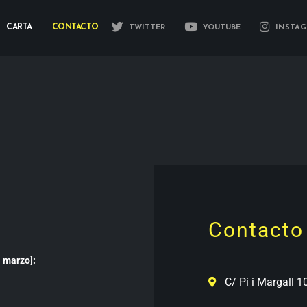
CARTA
CONTACTO
TWITTER
YOUTUBE
INSTAG
Contacto
 marzo]:
C/ Pi i Margall 1