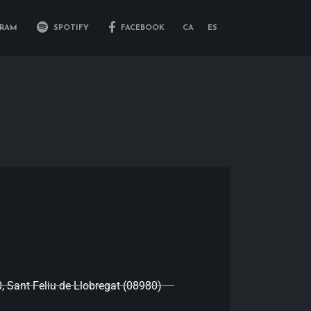
RAM
SPOTIFY
FACEBOOK
CA
ES
0, Sant Feliu de Llobregat (08980)