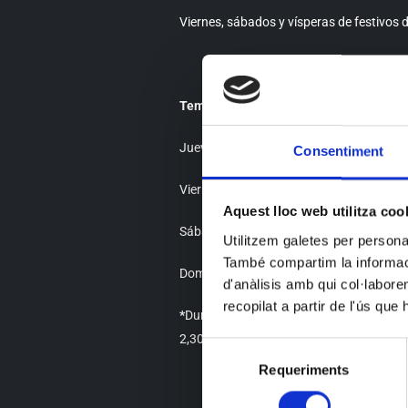
Viernes, sábados y vísperas de festivos 
Temporada de verano [de abril a octubr
Jueves de 18h a 2,30h
Consentiment
Viernes y vísperas de festivos de18h a 3
Aquest lloc web utilitza coo
Sábados de 12h a 3,30h
Utilitzem galetes per personali
També compartim la informació
Domingos de 12h a 23h
d'anàlisis amb qui col·labore
recopilat a partir de l'ús que
*
Durante el mes de julio también abrimos
2,30h
Selecció
Requeriments
de
consentiment