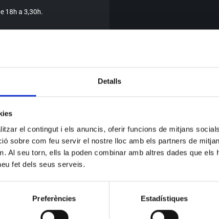
de 18h a 3,30h.
+34 93 685 99 7
e]
Detalls
info@elspageso
,30h
kies
tzar el contingut i els anuncis, oferir funcions de mitjans socials i
 sobre com feu servir el nostre lloc amb els partners de mitjans 
m. Al seu torn, ells la poden combinar amb altres dades que els 
 heu fet dels seus serveis.
 los miércoles de 18h a
Preferències
Estadístiques