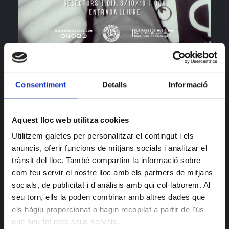
El jueves, la previa de las
Fiestas de Octubre
a partir
de medianoche, The M&M Sound.
Consentiment
Detalls
Informació
Strictly vinyl, strictly oldies, strictly big tunes!
A new sound for all oldies and alcoholics fanatics!
Aquest lloc web utilitza cookies
Utilitzem galetes per personalitzar el contingut i els
anuncis, oferir funcions de mitjans socials i analitzar el
trànsit del lloc. També compartim la informació sobre
com feu servir el nostre lloc amb els partners de mitjans
socials, de publicitat i d'anàlisis amb qui col·laborem. Al
seu torn, ells la poden combinar amb altres dades que
els hàgiu proporcionat o hagin recopilat a partir de l'ús
que heu fet dels seus serveis.