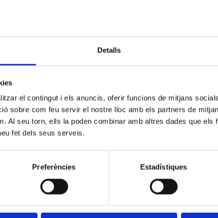
fina, buen rollo y copita en la mano.
Porque el fin
de semana no termina hasta que tú lo dices.
Plazas limitadas… y después no digas que no te lo
dijimos.
Detalls
kies
tzar el contingut i els anuncis, oferir funcions de mitjans socials i
 sobre com feu servir el nostre lloc amb els partners de mitjans 
m. Al seu torn, ells la poden combinar amb altres dades que els 
 heu fet dels seus serveis.
Preferències
Estadístiques