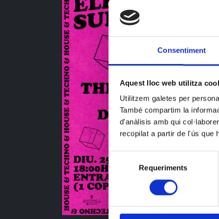
Consentiment
Aquest lloc web utilitza coo
Utilitzem galetes per personali
També compartim la informació
d'anàlisis amb qui col·labore
recopilat a partir de l'ús que
Selecció
Requeriments
de
consentiment