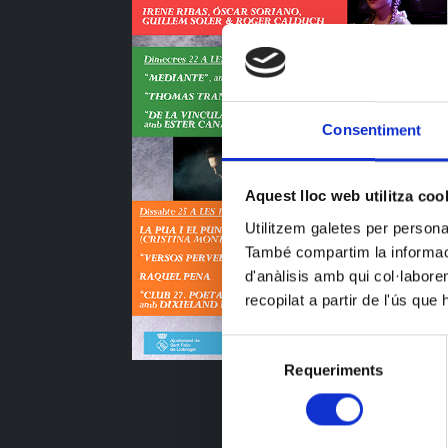
Consentiment
Aquest lloc web utilitza coo
Utilitzem galetes per personali
També compartim la informació
d'anàlisis amb qui col·labore
recopilat a partir de l'ús que
Selecció
Requeriments
de
consentiment