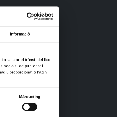
Informació
 analitzar el trànsit del lloc.
socials, de publicitat i
hàgiu proporcionat o hagin
Màrqueting