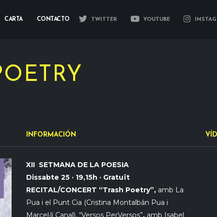
CARTA
CONTACTO
TWITTER
YOUTUBE
INSTAG
 POETRY
INFORMACIÓN
VÍ
XII SETMANA DE LA POESIA
Dissabte 25 · 19,15h · Gratuït
RECITAL/CONCERT “Trash Poetry”,
amb La
Pua i el Punt Cia (Cristina Montalbán Pua i
Marcel·lí Canal), “Versos PerVersos”
,
amb Isabel