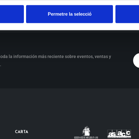
amb els versos de la Generació del 27, a càrrec
de Dixieland Preachers.
Permetre la selecció
oda la información más reciente sobre eventos, ventas y
.
CARTA