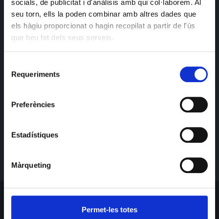
socials, de publicitat i d'anàlisis amb qui col·laborem. Al
seu torn, ells la poden combinar amb altres dades que
els hàgiu proporcionat o hagin recopilat a partir de l'ús
que heu fet dels seus serveis.
Selecció
Requeriments
de
consentiment
Preferències
Estadístiques
Màrqueting
SUSCRIBETE PARA BAILAR
Permet-les totes