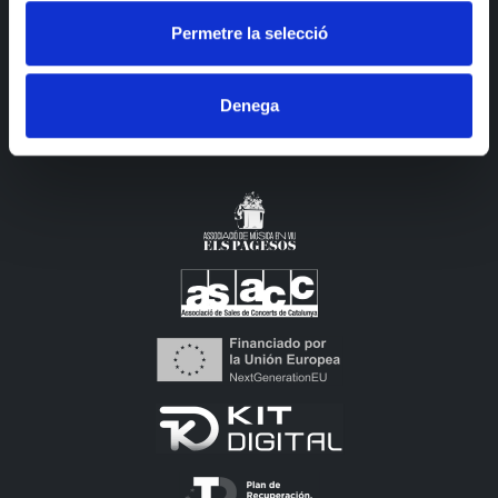
TICKETS
Permetre la selecció
LA SALA
Denega
CARTA
CONTACTO