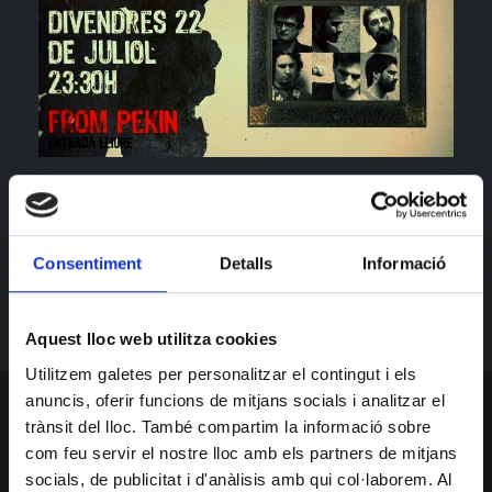
Este proyecto se basa en fusionar las tendencias y
gustos musicales de cada uno de sus componente;
de todos los estilos, emerge el Pop-Rock fresco y
Consentiment
Detalls
Informació
espontáneo.
Aquest lloc web utilitza cookies
Utilitzem galetes per personalitzar el contingut i els
anuncis, oferir funcions de mitjans socials i analitzar el
trànsit del lloc. També compartim la informació sobre
SUSCRIBETE PARA BAILAR
com feu servir el nostre lloc amb els partners de mitjans
Obtén toda la información más reciente sobre eventos, ventas y
socials, de publicitat i d'anàlisis amb qui col·laborem. Al
ofertas.