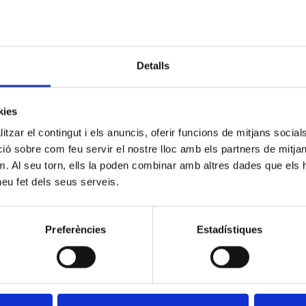
de luces a cargo del gran Xatu Dj.
Detalls
kies
tzar el contingut i els anuncis, oferir funcions de mitjans socials i
 sobre com feu servir el nostre lloc amb els partners de mitjans 
m. Al seu torn, ells la poden combinar amb altres dades que els 
 heu fet dels seus serveis.
Preferències
Estadístiques