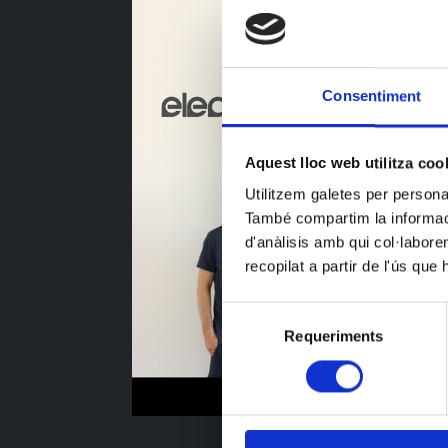
Consentiment
Aquest lloc web utilitza coo
Utilitzem galetes per personali
També compartim la informació
d'anàlisis amb qui col·labore
recopilat a partir de l'ús que
Selecció
Requeriments
de
consentiment