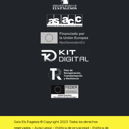
Sala Els Pagesos © Copyright 2023. Todos los derechos
reservados. –
Aviso Legal
–
Política de privacidad
–
Política de