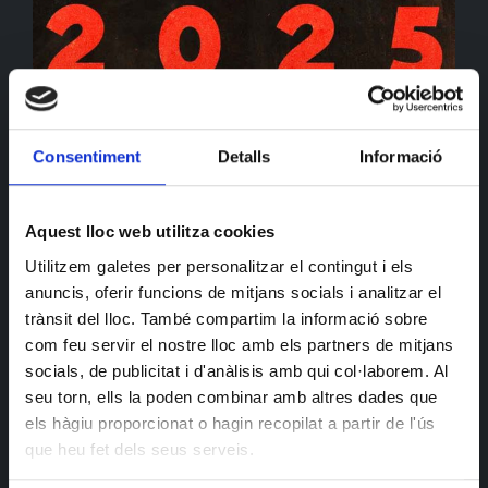
Consentiment
Detalls
Informació
Aquest dissabte a Els Pagesos ens espera una Festa de
Tardor amb traca. El Chunco i el DJ Mes3 s’ajunten en
un B2B que farà tremolar les parets! Nit de ritmes
Aquest lloc web utilitza cookies
potents i bona vibra.
Utilitzem galetes per personalitzar el contingut i els
anuncis, oferir funcions de mitjans socials i analitzar el
Entrada lliure fins completar l’aforament. No us ho
trànsit del lloc. També compartim la informació sobre
perdeu!
com feu servir el nostre lloc amb els partners de mitjans
socials, de publicitat i d'anàlisis amb qui col·laborem. Al
seu torn, ells la poden combinar amb altres dades que
els hàgiu proporcionat o hagin recopilat a partir de l'ús
que heu fet dels seus serveis.