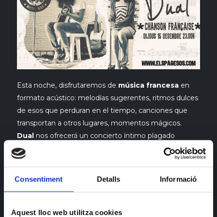
Esta noche, disfrutaremos de
música francesa
en
formato acústico: melodías sugerentes, ritmos dulces
de esos que perduran en el tiempo, canciones que
transportan a otros lugares, momentos mágicos.
Dual
nos ofrecerá un concierto íntimo plagado
de belleza, equilibrio y sensualidad.
Feliz nostalgia.
Consentiment
Detalls
Informació
23:00h · Entrada libre
Aquest lloc web utilitza cookies