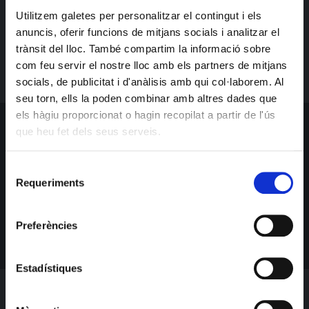
http://www.facebook.com/dualeth
Utilitzem galetes per personalitzar el contingut i els
anuncis, oferir funcions de mitjans socials i analitzar el
trànsit del lloc. També compartim la informació sobre
com feu servir el nostre lloc amb els partners de mitjans
socials, de publicitat i d'anàlisis amb qui col·laborem. Al
seu torn, ells la poden combinar amb altres dades que
els hàgiu proporcionat o hagin recopilat a partir de l'ús
que heu fet dels seus serveis.
SUSCRIBETE PARA BAILAR
Obtén toda la información más reciente sobre eventos, ventas y
Selecció
ofertas.
Requeriments
de
consentiment
Preferències
Estadístiques