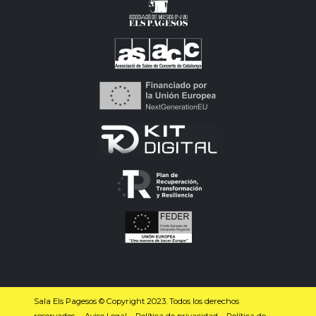
Sala Els Pagesos © Copyright 2023. Todos los derechos
reservados. –
Aviso Legal
–
Política de privacidad
–
Política de