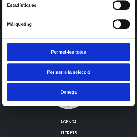
Estadístiques
Màrqueting
Permet-les totes
Permetre la selecció
Denega
AGENDA
TICKETS