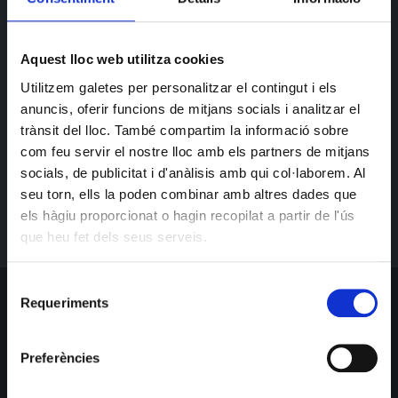
Aquest lloc web utilitza cookies
Amb més de 20 anys de trajectòria, els Dorigen són
Utilitzem galetes per personalitzar el contingut i els
uns veterans del rock alternatiu. Aquest disabte, en
anuncis, oferir funcions de mitjans socials i analitzar el
directe.
trànsit del lloc. També compartim la informació sobre
com feu servir el nostre lloc amb els partners de mitjans
socials, de publicitat i d'anàlisis amb qui col·laborem. Al
Anticipades aquí!
seu torn, ells la poden combinar amb altres dades que
els hàgiu proporcionat o hagin recopilat a partir de l'ús
que heu fet dels seus serveis.
Selecció
Requeriments
de
SUSCRIBETE PARA BAILAR
consentiment
Obtén toda la información más reciente sobre eventos, ventas y
Preferències
ofertas.