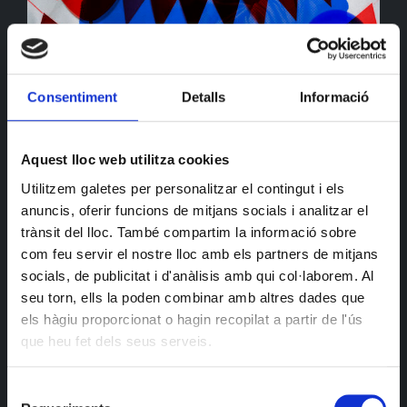
Consentiment
Detalls
Informació
Aquest lloc web utilitza cookies
Sor Alberta torna a la cabina per celebrar el seu
Utilitzem galetes per personalitzar el contingut i els
neixament i Carnaval. Veniu disfressades!
anuncis, oferir funcions de mitjans socials i analitzar el
trànsit del lloc. També compartim la informació sobre
com feu servir el nostre lloc amb els partners de mitjans
socials, de publicitat i d'anàlisis amb qui col·laborem. Al
seu torn, ells la poden combinar amb altres dades que
els hàgiu proporcionat o hagin recopilat a partir de l'ús
que heu fet dels seus serveis.
Selecció