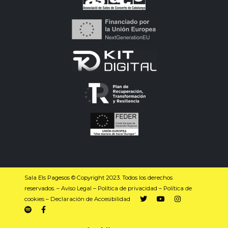
Sala Els Pagesos © Copyright 2023. Todos los derechos
reservados. –
Aviso Legal
–
Política de privacidad
–
Política de
cookies
–
Declaración de Accesibilidad