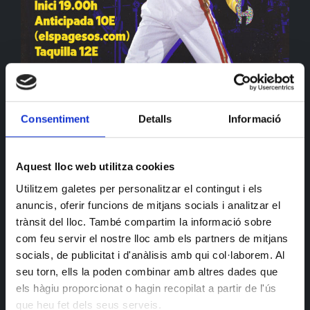
Consentiment
Detalls
Informació
Si ets de les que crida «MAMAAAA, UUUHUUUUU»
cada cop que sona Bohemian Rhapsody, aquest
Aquest lloc web utilitza cookies
dissabte tens una cita obligada! Tribut a Queen en
Utilitzem galetes per personalitzar el contingut i els
directe perquè cantis, saltis i et deixis la veu amb els
anuncis, oferir funcions de mitjans socials i analitzar el
himnes més mítics de la història. We Will Rock You,
trànsit del lloc. També compartim la informació sobre
Don’t Stop Me Now, Somebody to Love… sí, sí, totes
com feu servir el nostre lloc amb els partners de mitjans
aquestes i més!
socials, de publicitat i d'anàlisis amb qui col·laborem. Al
seu torn, ells la poden combinar amb altres dades que
els hàgiu proporcionat o hagin recopilat a partir de l'ús
que heu fet dels seus serveis.