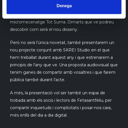
Denega
que s’ha finançat en part amb les aportacions que van
fer els lectors a través de la plataforma de
micromecenatge Tot Suma. Dimarts que ve podreu
descobrir com serà el nou disseny.
Però no serà l’única novetat, també presentarem un
nou projecte conjunt amb SKREI Studio en el que
hem treballat durant aquest any i que estrenarem a
principis de l’any que ve. Una proposta audiovisual que
tenim ganes de compartir amb vosaltres i que farem
pública també durant l’acte.
A més, la presentació vol ser també un espai de
trobada amb els socis i lectors de Fetasantfeliu, per
compartir inquietuds i complicitats i posar-nos cara,
més enllà del dia a dia digital.