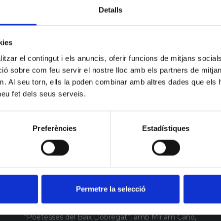
Detalls
L’acte d’inauguració de la XIV Setmana de la
Poesia serà el
divendres 14 de març
, a les 20h, a
l’Auditori del Palau Falguera, amb un concert
kies
acústic de Roger Mas. A partir d’aquí, podreu
tzar el contingut i els anuncis, oferir funcions de mitjans socials i
passejar per la ciutat de d’espectacle en
 sobre com feu servir el nostre lloc amb els partners de mitjans 
espectacle.
m. Al seu torn, ells la poden combinar amb altres dades que els 
 heu fet dels seus serveis.
A casa nostra acollirem els següents actes:
El
dissabte 15 a les 18,30h
, el concert Sant Feliu
Preferències
Estadístiques
Sona!, amb Alejandro Santervás i el seu «Tributo a
Vania», Primogénito López i La Estrella de David.
El
dijous 20 a les 19h
, el concert «Espurnes», de
Dani Baraldés, Morti i Carla Ricart.
Permetre la selecció
El
divendres 21 a les 18,30h
, el recital
“Poetesses del Baix Llobregat”, amb Míriam Cano,