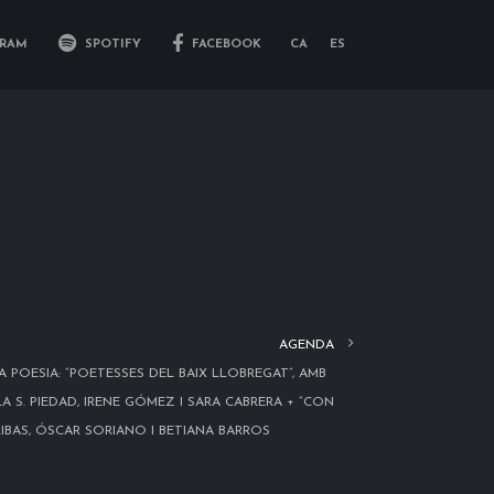
RAM
SPOTIFY
FACEBOOK
CA
ES
AGENDA
A POESIA: “POETESSES DEL BAIX LLOBREGAT”, AMB
LA S. PIEDAD, IRENE GÓMEZ I SARA CABRERA + “CON
RIBAS, ÓSCAR SORIANO I BETIANA BARROS