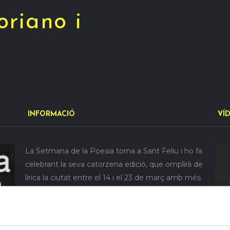
oriano i
INFORMACIÓ
VÍ
La Setmana de la Poesia torna a Sant Feliu i ho fa
celebrant la seva catorzena edició, que omplirà de
lírica la ciutat entre el 14 i el 23 de març amb més
d’una vintena de propostes entre recitals,
espectacles, concerts, performances i exposicions,
on la poesia serà l’eix vertebrador.