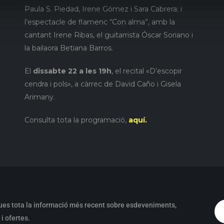
Paula S. Piedad, Irene Gómez i Sara Cabrera; i
l’espectacle de flamenc “Con alma”, amb la
cantant Irene Ribas, el guitarrista Óscar Soriano i
la bailaora Betiana Barros.
El
dissabte 22 a les 19h
, el recital «D’escopir
cendra i pols», a càrrec de David Caño i Gisela
Arimany.
Consulta tota la programació,
aquí.
ues tota la informació més recent sobre esdeveniments,
i ofertes.