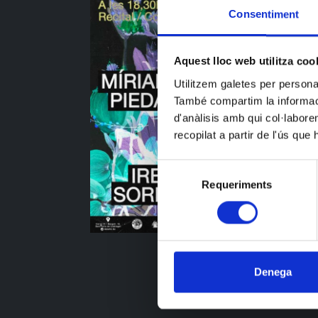
Consentiment
Aquest lloc web utilitza coo
Utilitzem galetes per personali
També compartim la informació
d'anàlisis amb qui col·labore
recopilat a partir de l'ús que
Selecció
Requeriments
de
consentiment
Denega