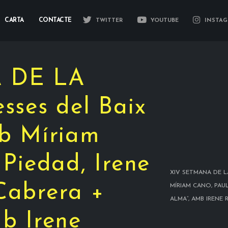
CARTA
CONTACTE
TWITTER
YOUTUBE
INSTAG
 DE LA
sses del Baix
b Míriam
 Piedad, Irene
XIV SETMANA DE L
Cabrera +
MÍRIAM CANO, PAU
ALMA”, AMB IRENE 
b Irene