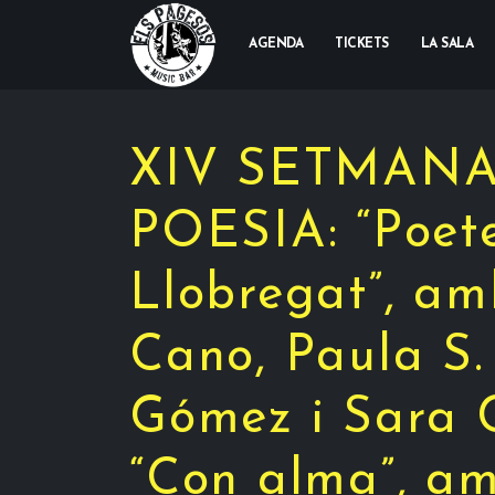
AGENDA
TICKETS
LA SALA
XIV SETMANA
POESIA: “Poete
Llobregat”, am
Cano, Paula S.
Gómez i Sara 
“Con alma”, am