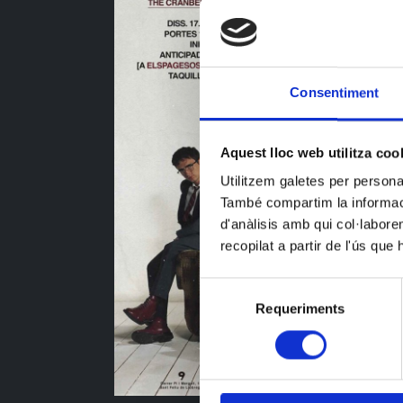
Consentiment
Aquest lloc web utilitza coo
Utilitzem galetes per personali
També compartim la informació
d'anàlisis amb qui col·labore
recopilat a partir de l'ús que
Selecció
Requeriments
de
consentiment