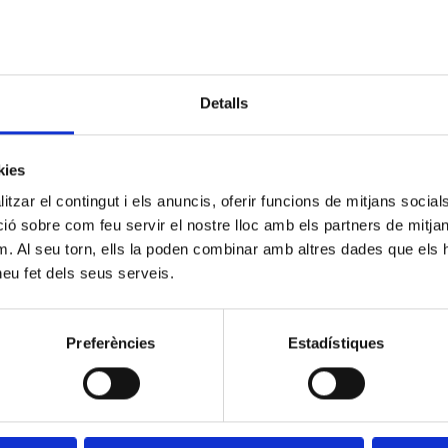
Dissabte 17 de gener torna la banda en un
concert tribut que serà, com a mínim, tant
emocionant com l’últim que vam tenir la sort de
Detalls
presenciar.
Tanques els ulls i transporten a 1997. Pell de
kies
gallina i calfreds a l’esquena amb aquest tribut a
tzar el contingut i els anuncis, oferir funcions de mitjans socials i
The Cranberies.
 sobre com feu servir el nostre lloc amb els partners de mitjans 
m. Al seu torn, ells la poden combinar amb altres dades que els 
No badis, que sempre fan sold out!
 heu fet dels seus serveis.
Preferències
Estadístiques