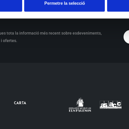
Permetre la selecció
ues tota la informació més recent sobre esdeveniments,
i ofertes.
CARTA