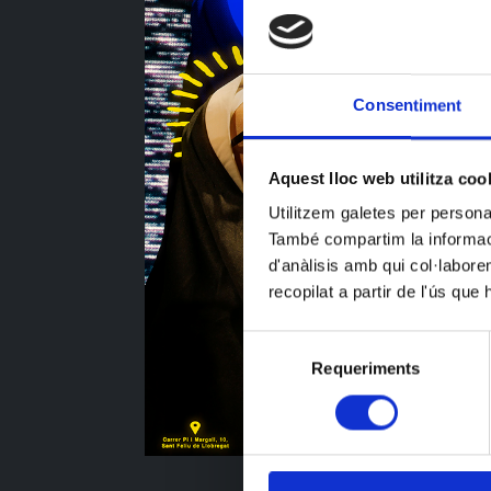
Consentiment
Aquest lloc web utilitza coo
Utilitzem galetes per personali
També compartim la informació
d'anàlisis amb qui col·labore
recopilat a partir de l'ús que
Selecció
Requeriments
de
consentiment