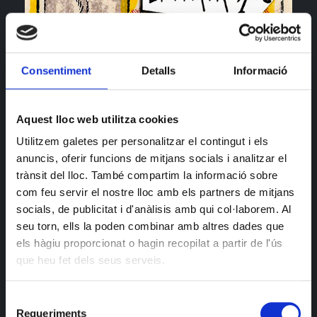
Consentiment
Detalls
Informació
Es diuen
Smegma
, estan al límit de la majoria d’edat, i
tenen una força descomunal i la irreverència del punk
Aquest lloc web utilitza cookies
a l’escenari. A les seves xarxes hi diu “Grup de punk
Utilitzem galetes per personalitzar el contingut i els
high energy de la Motor City. Cinc adolescents
anuncis, oferir funcions de mitjans socials i analitzar el
afectats per la contaminació de la Solvay i per la
trànsit del lloc. També compartim la informació sobre
música punk i garage dels 60, 70 i 80”.
com feu servir el nostre lloc amb els partners de mitjans
socials, de publicitat i d'anàlisis amb qui col·laborem. Al
Bedsiders
somien amb ser la futura banda de la
seu torn, ells la poden combinar amb altres dades que
Ruleta de la Suerte. Fan Rock alternatiu i sí, també
els hàgiu proporcionat o hagin recopilat a partir de l'ús
freguen la majoria d'edat.
que heu fet dels seus serveis.
Ja podeu intuir que la cosa promet. No cal dir res més.
Selecció
Requeriments
de