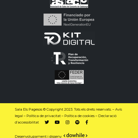
Sala Els Pagesos © Copyright 2023. Tots els drets reservats. –
Avís
legal
–
Política de privacitat
–
Política de cookies
–
Declaració
d’accessibilitat
Desenvolupament i disseny