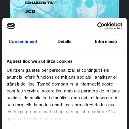
Consentiment
Detalls
Informació
Aquest lloc web utilitza cookies
Utilitzem galetes per personalitzar el contingut i els
anuncis, oferir funcions de mitjans socials i analitzar el
trànsit del lloc. També compartim la informació sobre
SAINT RARIMIX ELECTRONIC SESSIONS: Sta
com feu servir el nostre lloc amb els partners de mitjans
Quionia. Santoral Mix Vol.4
socials, de publicitat i d'anàlisis amb qui col·laborem. Al
seu torn, ells la poden combinar amb altres dades que
Aquest dissabte torna el col•lectiu Saint Rarimix per
els hàgiu proporcionat o hagin recopilat a partir de l'ús
una descàrrega de Techno, Electrònica, Deep House i
que heu fet dels seus serveis.
Tech House.