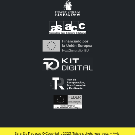
Sala Els Pagesos © Copyright 2023. Tots els drets reservats. –
Avís