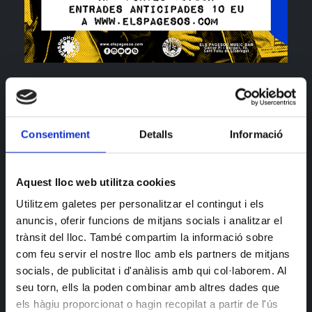
Fans dels Red Hot, esteu de sort: els Red Hot Chili
Covers porten als escenaris d'arreu els millors temes
dels californians amb un espectacle digne de veure i
Consentiment
Detalls
Informació
de gaudir.
Aquest lloc web utilitza cookies
ENTRADES ANTICIPADES AQUÍ!
Utilitzem galetes per personalitzar el contingut i els
anuncis, oferir funcions de mitjans socials i analitzar el
trànsit del lloc. També compartim la informació sobre
com feu servir el nostre lloc amb els partners de mitjans
socials, de publicitat i d'anàlisis amb qui col·laborem. Al
seu torn, ells la poden combinar amb altres dades que
els hàgiu proporcionat o hagin recopilat a partir de l'ús