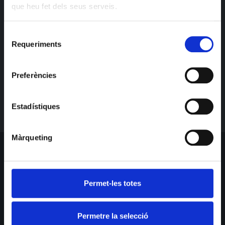
que heu fet dels seus serveis.
Selecció
Requeriments
de
consentiment
Preferències
Estadístiques
Màrqueting
SUBSCRIU-TE PER BALLAR
Obtingues tota la informació més recent sobre esdeveniments,
Permet-les totes
vendes i ofertes.
Permetre la selecció