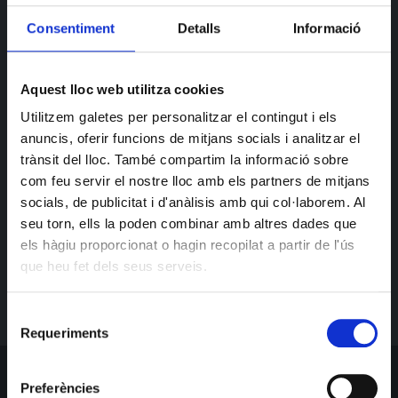
Consentiment
Detalls
Informació
Aquest lloc web utilitza cookies
Utilitzem galetes per personalitzar el contingut i els
anuncis, oferir funcions de mitjans socials i analitzar el
trànsit del lloc. També compartim la informació sobre
Recordeu que aquesta setmana nadalenca l’allarguem
com feu servir el nostre lloc amb els partners de mitjans
fins dilluns.
socials, de publicitat i d'anàlisis amb qui col·laborem. Al
I diumenge 24 a la nit, Sor Alberta amb el seu petardeo
seu torn, ells la poden combinar amb altres dades que
habitual.
els hàgiu proporcionat o hagin recopilat a partir de l'ús
que heu fet dels seus serveis.
Selecció
Requeriments
de
consentiment
Preferències