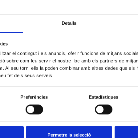
acollim a ca nostra el festival de podcasts
MicroFest.
Detalls
A nosaltres ens visita DEUS I SIMIS, un podcast
de contingut musical amb molt de criteri i sentit
kies
de l’humor. Vine a escoltar, descobrir i passar una
tzar el contingut i els anuncis, oferir funcions de mitjans socials i
tarda diferent entre micros i música.
 sobre com feu servir el nostre lloc amb els partners de mitjans 
m. Al seu torn, ells la poden combinar amb altres dades que els 
Entrada gratuïta, cervesa fresca i bona conversa
 heu fet dels seus serveis.
assegurada.
Vine a descobrir com sona la ràdio quan s’encén
Preferències
Estadístiques
des de l’escenari.
Permetre la selecció