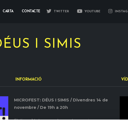
CARTA
CONTACTE
TWITTER
YOUTUBE
INSTAG
ÉUS I SIMIS
INFORMACIÓ
VÍ
MICROFEST: DÉUS I SIMIS / Divendres 14 de
novembre / De 19h a 20h
El dijous 14 de novembre podreu venir a passar
una tarda diferent escoltant i descobrint, perquè