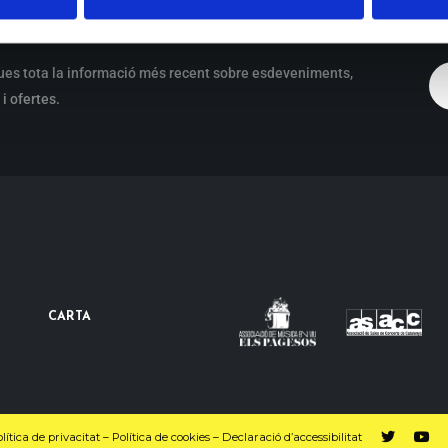
ues tota la informació més recent sobre esdeveniments,
i ofertes.
CARTA
lítica de privacitat
–
Política de cookies
–
Declaració d’accessibilitat