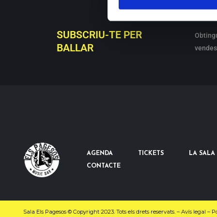
SUBSCRIU-TE PER
Obting
BALLAR
vendes 
AGENDA
TICKETS
LA SALA
CONTACTE
Sala Els Pagesos © Copyright 2023. Tots els drets reservats. –
Avís legal
–
Po