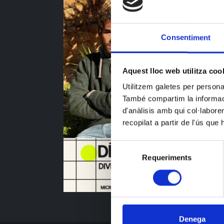
Consentiment
Aquest lloc web utilitza coo
Utilitzem galetes per personali
També compartim la informació
d'anàlisis amb qui col·labore
recopilat a partir de l'ús que
Selecció
Requeriments
de
consentiment
Denega