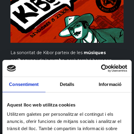
La sonoritat de Kibor parteix de les
músiques
caribenyes
i de la
rumba
, però també barregen
sense complexes
reggae
, un
blues
colorit i melodies
provinents de les
músiques mediterrànies
. La
instrumentació bàsica del quartet és la típica d’una
Consentiment
Detalls
Informació
formació tradicional del
son
cubà
. Mesclant tots
aquests ingredients,
Kibor
ha creat un estil personal i
Aquest lloc web utilitza cookies
propi, ballable i festiu.
Utilitzem galetes per personalitzar el contingut i els
anuncis, oferir funcions de mitjans socials i analitzar el
trànsit del lloc. També compartim la informació sobre