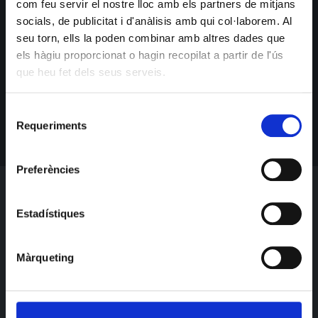
com feu servir el nostre lloc amb els partners de mitjans
socials, de publicitat i d'anàlisis amb qui col·laborem. Al
SUBSCRIU-TE PER BALLAR
seu torn, ells la poden combinar amb altres dades que
els hàgiu proporcionat o hagin recopilat a partir de l'ús
Obtingues tota la informació més recent sobre esdeveniments,
vendes i ofertes.
que heu fet dels seus serveis.
Selecció
Requeriments
de
consentiment
Preferències
Estadístiques
Màrqueting