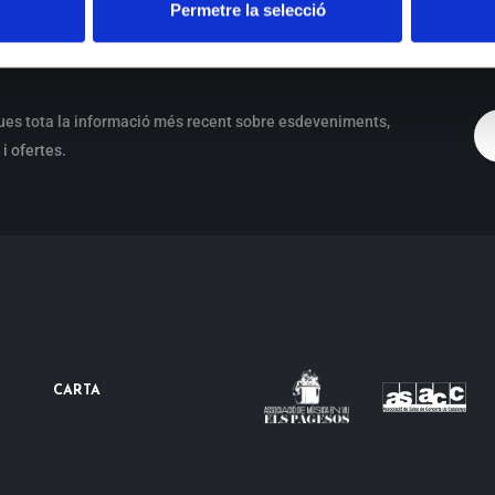
Permetre la selecció
ues tota la informació més recent sobre esdeveniments,
i ofertes.
CARTA