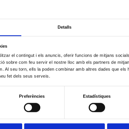
Podeu esoltar alguna de les sessions
aquí.
Detalls
Soundcloud
kies
tzar el contingut i els anuncis, oferir funcions de mitjans socials i
 sobre com feu servir el nostre lloc amb els partners de mitjans 
m. Al seu torn, ells la poden combinar amb altres dades que els 
 heu fet dels seus serveis.
Preferències
Estadístiques
)