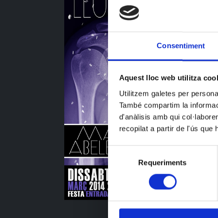
Consentiment
Aquest lloc web utilitza coo
Utilitzem galetes per personali
També compartim la informació
d'anàlisis amb qui col·labore
recopilat a partir de l'ús que
Selecció
Requeriments
de
consentiment