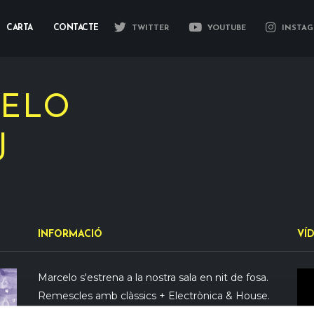
CARTA
CONTACTE
TWITTER
YOUTUBE
INSTAG
CELO
J
INFORMACIÓ
VÍ
Marcelo s'estrena a la nostra sala en nit de fosa.
Remescles amb clàssics + Electrònica & House.
Dancing all night long!