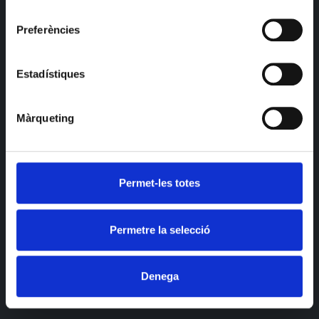
Catalunya.
consentiment
Preferències
ENTRADES AQUÍ.
Estadístiques
Màrqueting
Permet-les totes
Permetre la selecció
Denega