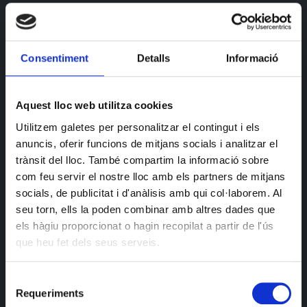
Coros, Badalona), l’ Uri (Baix i Coros, Barcelona) i el
Dani (Veu i Guitarra, Barcelona).
Consentiment
Detalls
Informació
Ara estan presentant el seu EP “Some Tears
Allowed”(2021), 4 talls rodons que suposen un pas
endavant a nivell composició i so, el qual podría
Aquest lloc web utilitza cookies
abarcar un ampli espectre que aniria desde Bad
Utilitzem galetes per personalitzar el contingut i els
Religion a The Get Up Kids o Jimmy Eat World, i
anuncis, oferir funcions de mitjans socials i analitzar el
viceversa.
trànsit del lloc. També compartim la informació sobre
com feu servir el nostre lloc amb els partners de mitjans
“Some Tears Allowed” en format CD, co-editat pels
socials, de publicitat i d'anàlisis amb qui col·laborem. Al
segells catalans Deal With Hate Records i Arcada
seu torn, ells la poden combinar amb altres dades que
Koncerts, el madrileny Lucinda Records i el finès Fast
els hàgiu proporcionat o hagin recopilat a partir de l'ús
Decade Records.
que heu fet dels seus serveis.
Dels
Clash City Rockers
poca cosa cal dir a aquestes
Selecció
alçades de la pel·lícula. El millor tribut als Clash de
Requeriments
de