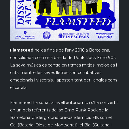
Flamsteed
neix a finals de l’any 2016 a Barcelona,
consolidada com una banda de Punk Rock Emo 90s.
La seva música es centra en ritmes mitjos, melodies i
crits, mentre les seves lletres son combatives,
emocionals i viscerals, i aposten tant per l'anglès com
el català.
Flamsteed ha sonat a nivell autonòmic i s’ha convertit
en un dels referents del so Emo Punk Rock de la
Barcelona Underground pre-pandèmica. Ells són el
Gal (Batería, Olesa de Montserrat), el Blai (Guitarra i