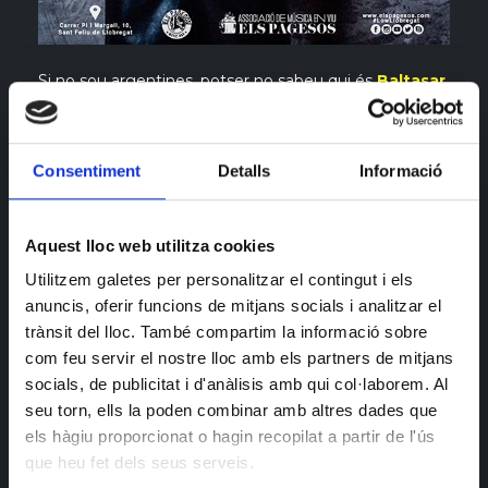
Si no sou argentines, potser no sabeu qui és
Baltasar
Comotto
. Però per això estem nosaltres, per posar-
vos al dia amb aquestes coses. Comotto és el
guitarrista principal i membre de
Los
Consentiment
Detalls
Informació
Fundamentalistas del Aire Acondicionado
(la
banda de l'
Indio Solari
i de
Luis Alberto Spinetta
).
Aquest lloc web utilitza cookies
Per a que us feu a la idea, comunitat no argentina: al
seu país omplen estadis de 200.000 persones.
Utilitzem galetes per personalitzar el contingut i els
anuncis, oferir funcions de mitjans socials i analitzar el
Al tema. Comotto està de gira espanyola amb Los
trànsit del lloc. També compartim la informació sobre
Fundamentalistas i, aprofitant el viatge, fan parada a
com feu servir el nostre lloc amb els partners de mitjans
socials, de publicitat i d'anàlisis amb qui col·laborem. Al
casa nostra amb la intervenció divina del líder de la
seu torn, ells la poden combinar amb altres dades que
comunitat argentina santfeliuenca, l'Esteban Barbaria
els hàgiu proporcionat o hagin recopilat a partir de l'ús
(qui havia de ser si no!) AKA Esteban de l'Ate o
que heu fet dels seus serveis.
Esteban de La Mordida.