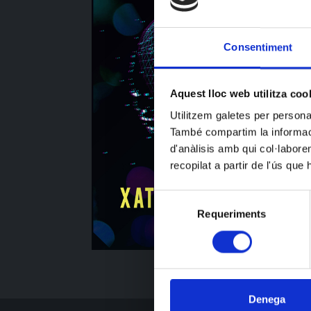
Consentiment
Aquest lloc web utilitza coo
Utilitzem galetes per personali
També compartim la informació
d'anàlisis amb qui col·labore
recopilat a partir de l'ús que
Selecció
Requeriments
de
consentiment
Denega