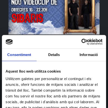
Presentació del nou videoclip "Ahora que aprendí" de
la banda Síbaris.
Consentiment
Detalls
Informació
http://www.myspace.com/sibaris
Aquest lloc web utilitza cookies
Utilitzem galetes per personalitzar el contingut i els
anuncis, oferir funcions de mitjans socials i analitzar el
trànsit del lloc. També compartim la informació sobre
SUBSCRIU-TE PER BALLAR
com feu servir el nostre lloc amb els partners de mitjans
Obtingues tota la informació més recent sobre esdeveniments,
socials, de publicitat i d'anàlisis amb qui col·laborem. Al
vendes i ofertes.
seu torn, ells la poden combinar amb altres dades que