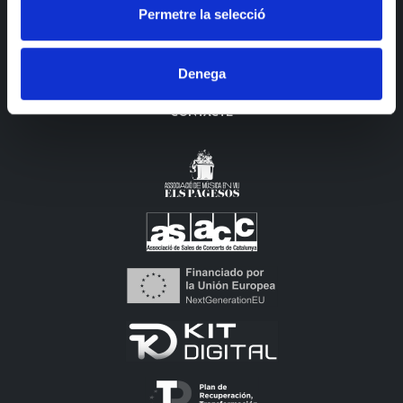
Permetre la selecció
TICKETS
LA SALA
Denega
CARTA
CONTACTE